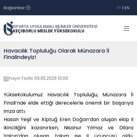
Bağlantılar
TR
|
EN
ISPARTA UYGULAMALI BİLİMLER ÜNİVERSİTESİ
KEÇİBORLU MESLEK YÜKSEKOKULU
Havacılık Topluluğu Olarak Münazara İl
Finalindeyiz!
Yayın Tarihi: 09.05.2026 10:00
Yüksekokulumuz Havacılık Topluluğu, Münazara İl
Finali’nde elde ettiği derecelerle önemli bir başarıya
imza attı.
Hasan Yeşil ve Alptuğ Eren Doğan’dan oluşan ekip il
ikinciliğini kazanırken, Nisanur Yılmaz ve Dilara
Yalçın’dan oluşan takım ise il üçüncüsü oldu.