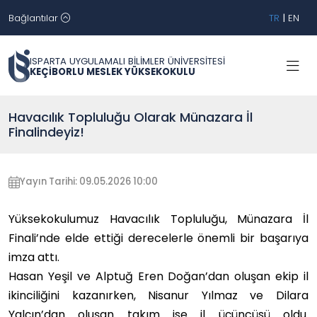
Bağlantılar
TR
|
EN
ISPARTA UYGULAMALI BİLİMLER ÜNİVERSİTESİ
KEÇİBORLU MESLEK YÜKSEKOKULU
Havacılık Topluluğu Olarak Münazara İl
Finalindeyiz!
Yayın Tarihi: 09.05.2026 10:00
Yüksekokulumuz Havacılık Topluluğu, Münazara İl
Finali’nde elde ettiği derecelerle önemli bir başarıya
imza attı.
Hasan Yeşil ve Alptuğ Eren Doğan’dan oluşan ekip il
ikinciliğini kazanırken, Nisanur Yılmaz ve Dilara
Yalçın’dan oluşan takım ise il üçüncüsü oldu.