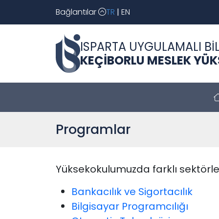
Bağlantılar
TR
|
EN
ISPARTA UYGULAMALI BİL
KEÇİBORLU MESLEK YÜ
Programlar
Yüksekokulumuzda farklı sektörle
Bankacılık ve Sigortacılık
Bilgisayar Programcılığı