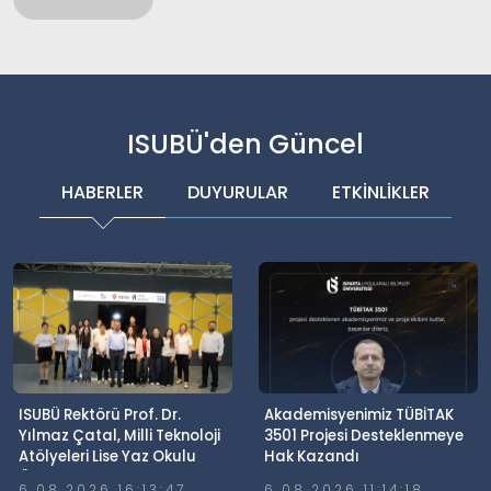
ISUBÜ'den Güncel
HABERLER
DUYURULAR
ETKİNLİKLER
ISUBÜ Rektörü Prof. Dr.
Akademisyenimiz TÜBİTAK
Yılmaz Çatal, Milli Teknoloji
3501 Projesi Desteklenmeye
Atölyeleri Lise Yaz Okulu
Hak Kazandı
Öğrencileriyle Buluştu
6.08.2026 16:13:47
6.08.2026 11:14:18