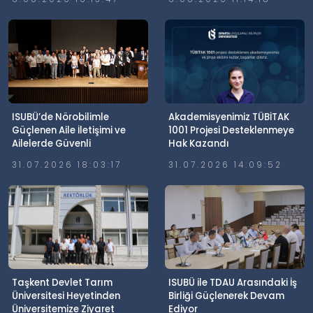
ISUBÜ’de Nörobilimle
Akademisyenimiz TÜBİTAK
Güçlenen Aile İletişimi ve
1001 Projesi Desteklenmeye
Ailelerde Güvenli
Hak Kazandı
Dijitalleşme Söyleşisi
31.07.2026 18:03:17
31.07.2026 14:09:52
Gerçekleştirildi
Taşkent Devlet Tarım
ISUBÜ ile TDAU Arasındaki İş
Üniversitesi Heyetinden
Birliği Güçlenerek Devam
Üniversitemize Ziyaret
Ediyor