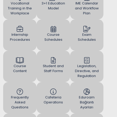
Vocational
3+1 Education
IME Calendar
Training in the
Model
and Workflow
Workplace
Plan
Internship
Course
Exam
Procedures
Schedules
Schedules
Course
Student and
Legislation,
Content
Staff Forms
Directive, and
Regulation
Frequently
Cafeteria
Eduroam
Asked
Operations
Bağlantı
Questions
Ayarları