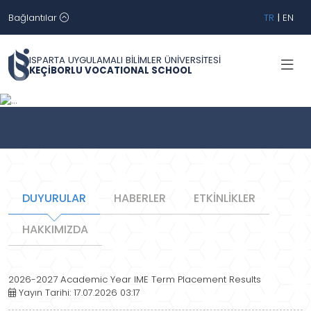
Bağlantılar
TR
|
EN
ISPARTA UYGULAMALI BİLİMLER ÜNİVERSİTESİ
KEÇİBORLU VOCATIONAL SCHOOL
Geri
İleri
DUYURULAR
HABERLER
ETKİNLİKLER
HAKKIMIZDA
2026-2027 Academic Year IME Term Placement Results
Yayın Tarihi: 17.07.2026 03:17