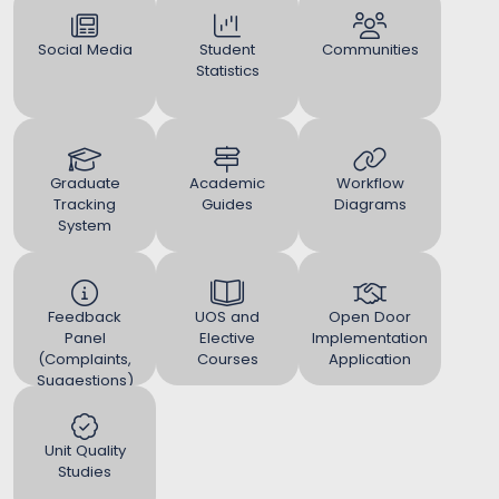
Social Media
Student
Communities
Statistics
Graduate
Academic
Workflow
Tracking
Guides
Diagrams
System
Feedback
UOS and
Open Door
Panel
Elective
Implementation
(Complaints,
Courses
Application
Suggestions)
Unit Quality
Studies